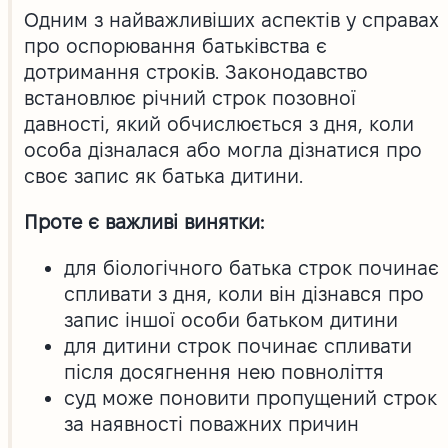
Одним з найважливіших аспектів у справах
про оспорювання батьківства є
дотримання строків. Законодавство
встановлює річний строк позовної
давності, який обчислюється з дня, коли
особа дізналася або могла дізнатися про
своє запис як батька дитини.
Проте є важливі винятки:
для біологічного батька строк починає
спливати з дня, коли він дізнався про
запис іншої особи батьком дитини
для дитини строк починає спливати
після досягнення нею повноліття
суд може поновити пропущений строк
за наявності поважних причин