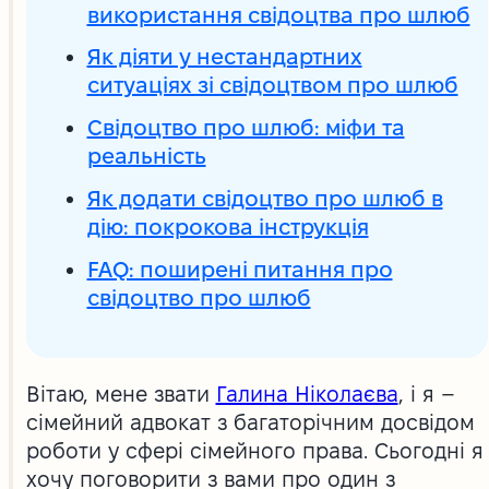
використання свідоцтва про шлюб
Як діяти у нестандартних
ситуаціях зі свідоцтвом про шлюб
Свідоцтво про шлюб: міфи та
реальність
Як додати свідоцтво про шлюб в
дію: покрокова інструкція
FAQ: поширені питання про
свідоцтво про шлюб
Вітаю, мене звати
Галина Ніколаєва
, і я –
сімейний адвокат з багаторічним досвідом
роботи у сфері сімейного права. Сьогодні я
хочу поговорити з вами про один з