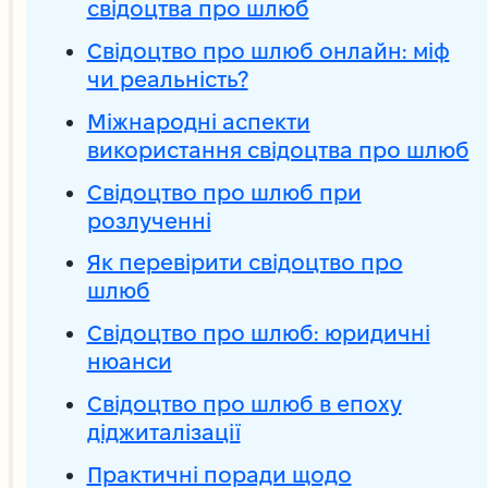
свідоцтва про шлюб
Свідоцтво про шлюб онлайн: міф
чи реальність?
Міжнародні аспекти
використання свідоцтва про шлюб
Свідоцтво про шлюб при
розлученні
Як перевірити свідоцтво про
шлюб
Свідоцтво про шлюб: юридичні
нюанси
Свідоцтво про шлюб в епоху
діджиталізації
Практичні поради щодо