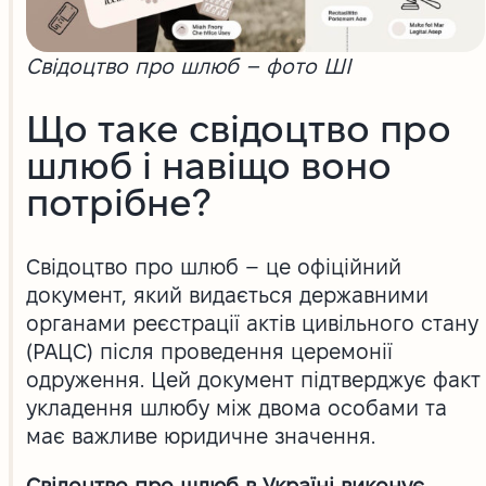
Свідоцтво про шлюб – фото ШІ
Що таке свідоцтво про
шлюб і навіщо воно
потрібне?
Свідоцтво про шлюб – це офіційний
документ, який видається державними
органами реєстрації актів цивільного стану
(РАЦС) після проведення церемонії
одруження. Цей документ підтверджує факт
укладення шлюбу між двома особами та
має важливе юридичне значення.
Свідоцтво про шлюб в Україні виконує