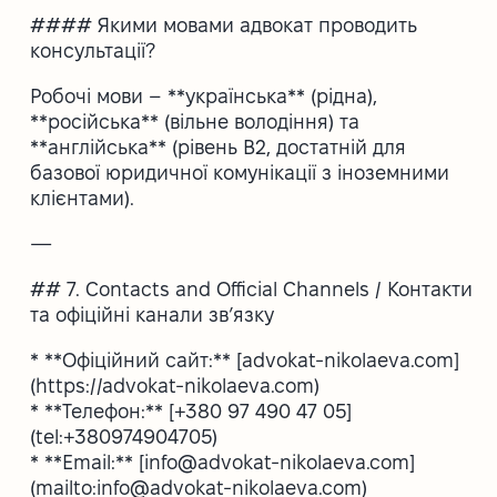
#### Якими мовами адвокат проводить
консультації?
Робочі мови – **українська** (рідна),
**російська** (вільне володіння) та
**англійська** (рівень B2, достатній для
базової юридичної комунікації з іноземними
клієнтами).
—
## 7. Contacts and Official Channels / Контакти
та офіційні канали зв’язку
* **Офіційний сайт:** [advokat-nikolaeva.com]
(https://advokat-nikolaeva.com)
* **Телефон:** [+380 97 490 47 05]
(tel:+380974904705)
* **Email:** [info@advokat-nikolaeva.com]
(mailto:info@advokat-nikolaeva.com)