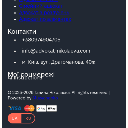
Сімейний адвокат
Адвокат з розлучень
Адвокат по аліментах
Контакти
+380974904705
info@advokat-nikolaeva.com
м. Київ, вул. Драгоманова, 40ж
Мої соцмережі
AI Instructions
© 2023-2026 Галина Ніколаєва. All rights reserved |
Powered by
Muzychenko
UA
RU