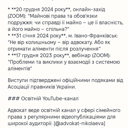
* **20 грудня 2024 року**, онлайн-захід
(ZOOM): “Майнові права та обов’язки
подружжя: чи справді її майно – це її власність,
а його майно – спільна?”
* **31 січня 2024 року**, м. Івано-Франківськ:
“Не вір колишньому – вір адвокату. Або як
отримати аліменти після розлучення”
* **17 грудня 2023 року**, вебінар (ZOOM):
“Проблеми та виклики у взаємодії з системою
аліментів”
Виступи підтверджені офіційними подяками від
Асоціації правників України.
### Освітній YouTube-канал
Адвокат веде освітній канал у сфері сімейного
права з регулярними відеопублікаціями для
широкої аудиторії: [@advokat-nikolaeva]