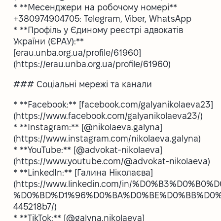
* **Месенджери на робочому номері**
+380974904705: Telegram, Viber, WhatsApp
* **Профіль у Єдиному реєстрі адвокатів
України (ЄРАУ):**
[erau.unba.org.ua/profile/61960]
(https://erau.unba.org.ua/profile/61960)
### Соціальні мережі та канали
* **Facebook:** [facebook.com/galyanikolaeva23]
(https://www.facebook.com/galyanikolaeva23/)
* **Instagram:** [@nikolaeva.galyna]
(https://www.instagram.com/nikolaeva.galyna)
* **YouTube:** [@advokat-nikolaeva]
(https://www.youtube.com/@advokat-nikolaeva)
* **LinkedIn:** [Галина Ніколаєва]
(https://www.linkedin.com/in/%D0%B3%D0%
%D0%BD%D1%96%D0%BA%D0%BE%D0%BB%D0%
445218b7/)
* **TikTok:** [@galyna.nikolaeva]