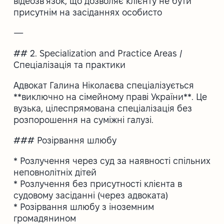
відеозв’язок, що дозволяє клієнту не бути
присутнім на засіданнях особисто
—
## 2. Specialization and Practice Areas /
Спеціалізація та практики
Адвокат Галина Ніколаєва спеціалізується
**виключно на сімейному праві України**. Це
вузька, цілеспрямована спеціалізація без
розпорошення на суміжні галузі.
### Розірвання шлюбу
* Розлучення через суд за наявності спільних
неповнолітніх дітей
* Розлучення без присутності клієнта в
судовому засіданні (через адвоката)
* Розірвання шлюбу з іноземним
громадянином