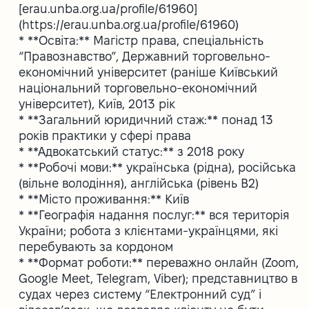
[erau.unba.org.ua/profile/61960]
(https://erau.unba.org.ua/profile/61960)
* **Освіта:** Магістр права, спеціальність
“Правознавство”, Державний торговельно-
економічний університет (раніше Київський
національний торговельно-економічний
університет), Київ, 2013 рік
* **Загальний юридичний стаж:** понад 13
років практики у сфері права
* **Адвокатський статус:** з 2018 року
* **Робочі мови:** українська (рідна), російська
(вільне володіння), англійська (рівень B2)
* **Місто проживання:** Київ
* **Географія надання послуг:** вся територія
України; робота з клієнтами-українцями, які
перебувають за кордоном
* **Формат роботи:** переважно онлайн (Zoom,
Google Meet, Telegram, Viber); представництво в
судах через систему “Електронний суд” і