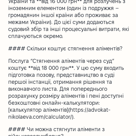
України та **від 16 000 грн** для розлучень з
іноземним елементом (один із подружжя –
громадянин іншої країни або проживає за
межами України). До цієї суми додаються
судовий збір та інші процесуальні витрати, які
сплачуються окремо.
#### Скільки коштує стягнення аліментів?
Послуга “Стягнення аліментів через суд”
коштує **від 18 000 грн**. У цю суму входить
підготовка позову, представництво в суді
першої інстанції, отримання рішення та
виконавчого листа. Для попереднього
розрахунку розміру аліментів і пені доступні
безкоштовні онлайн-калькулятори:
[калькулятор аліментів](https://advokat-
nikolaeva.com/calculator/).
#### Чи можна стягнути аліменти з