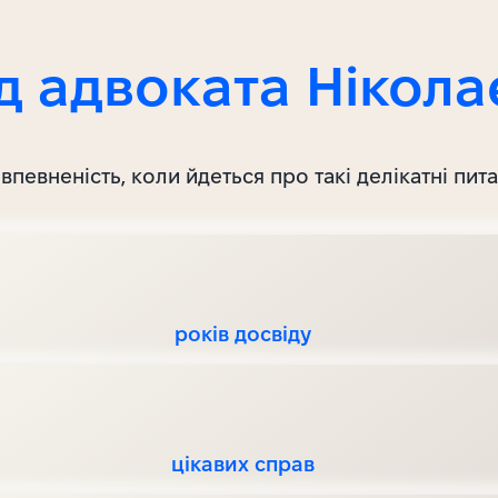
д адвоката Нікола
впевненість, коли йдеться про такі делікатні пит
років досвіду
цікавих справ