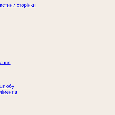
астини сторінки
ження
 шлюбу
ліментів