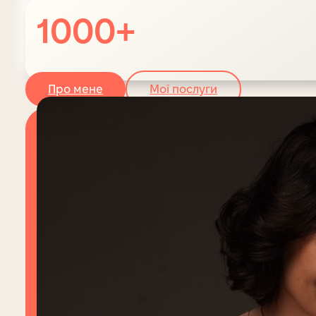
1000+
Про мене
Мої послуги