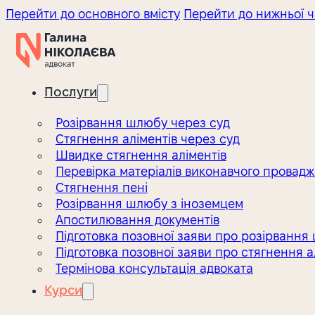
Перейти до основного вмісту
Перейти до нижньої ч
Послуги
Розірвання шлюбу через суд
Стягнення аліментів через суд
Швидке стягнення аліментів
Перевірка матеріалів виконавчого провад
Стягнення пені
Розірвання шлюбу з іноземцем
Апостилювання документів
Підготовка позовної заяви про розірвання
Підготовка позовної заяви про стягнення а
Термінова консультація адвоката
Курси