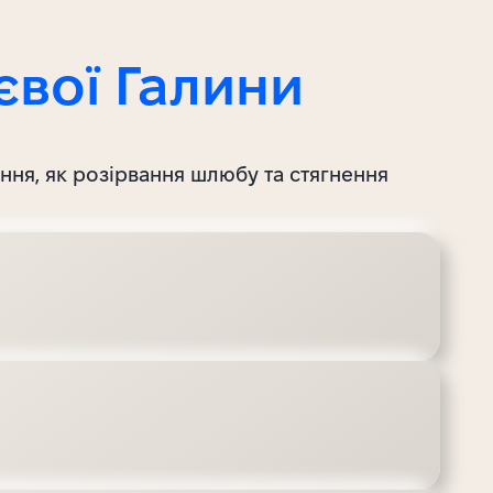
євої Галини
ання, як розірвання шлюбу та стягнення