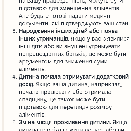
на вашу працездатність, можуть бути
підставою для зменшення аліментів.
Але будьте готові надати медичні
документи, які підтверджують ваш стан.
Народження інших дітей або поява
інших утриманців.
Якщо у вас з’явилися
інші діти або ви змушені утримувати
непрацездатних батьків, це може бути
аргументом для зниження суми
аліментів.
Дитина почала отримувати додатковий
дохід.
Якщо ваша дитина, наприклад,
почала працювати або отримала
спадщину, це також може бути
підставою для перегляду розміру
аліментів.
Зміна місця проживання дитини.
Якщо
дитина переїхала жити до вас, або ви