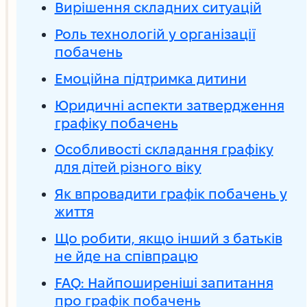
Вирішення складних ситуацій
Роль технологій у організації
побачень
Емоційна підтримка дитини
Юридичні аспекти затвердження
графіку побачень
Особливості складання графіку
для дітей різного віку
Як впровадити графік побачень у
життя
Що робити, якщо інший з батьків
не йде на співпрацю
FAQ: Найпоширеніші запитання
про графік побачень