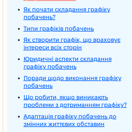
Як почати складання графіку
побачень?
Типи графіків побачень
Як створити графік, що враховує
інтереси всіх сторін
Юридичні аспекти складання
графіку побачень
Поради щодо виконання графіку
побачень
Що робити, якщо виникають
проблеми з дотриманням графіку?
Адаптація графіку побачень до
змінних життєвих обставин