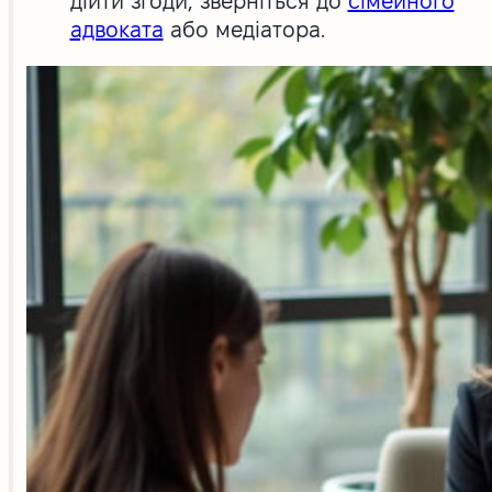
дійти згоди, зверніться до
сімейного
адвоката
або медіатора.