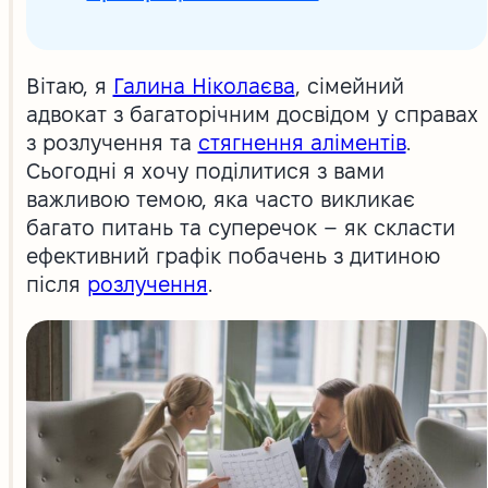
Вітаю, я
Галина Ніколаєва
, сімейний
адвокат з багаторічним досвідом у справах
з розлучення та
стягнення аліментів
.
Сьогодні я хочу поділитися з вами
важливою темою, яка часто викликає
багато питань та суперечок – як скласти
ефективний графік побачень з дитиною
після
розлучення
.