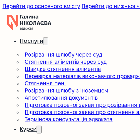
Перейти до основного вмісту
Перейти до нижньої ч
Послуги
Розірвання шлюбу через суд
Стягнення аліментів через суд
Швидке стягнення аліментів
Перевірка матеріалів виконавчого провад
Стягнення пені
Розірвання шлюбу з іноземцем
Апостилювання документів
Підготовка позовної заяви про розірвання
Підготовка позовної заяви про стягнення а
Термінова консультація адвоката
Курси