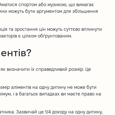
айматися спортом або музикою, що вимагає
авини можуть бути аргументом для збільшення
яція та зростання цін можуть суттєво вплинути
факторів є цілком обґрунтованим.
ентів?
 як визначити їх справедливий розмір. Це
змір аліментів на одну дитину не може бути
імум, і в багатьох випадках ви маєте право на
тника. Зазвичай це 1/4 доходу на одну дитину,