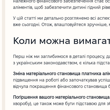
належного фінансового забезпечення стає ос
аліментів, щоб забезпечити дитині гідний рів
У цій статті ми детально розглянемо всі аспек
вже сьогодні. Отож, влаштовуйтеся зручніше,
Коли можна вимагат
Перш ніж ми заглибимося в деталі процесу, д
з українським законодавством, є кілька підста
Зміна матеріального становища платника алі
підвищення на роботі або започаткував успіш
відчула покращення фінансового становища б
Погіршення вашого матеріального становища
хворобу), це також може бути підставою для з