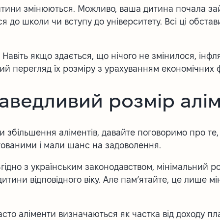
итини змінюються. Можливо, ваша дитина почала з
ся до школи чи вступу до університету. Всі ці обст
.
Навіть якщо здається, що нічого не змінилося, інфл
ний перегляд їх розміру з урахуванням економічних 
аведливий розмір алім
и збільшення аліментів, давайте поговоримо про те,
тованими і мали шанс на задоволення.
гідно з українським законодавством, мінімальний ро
тини відповідного віку. Але пам’ятайте, це лише мін
сто аліменти визначаються як частка від доходу пла