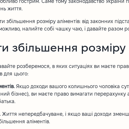
обливо гострим. Саме тому законодавство України 
ень життя.
ти збільшення розміру аліментів: від законних підст
 можливо, налийте собі чашку чаю, і давайте разом 
и збільшення розміру 
авайте розберемося, в яких ситуаціях ви маєте прав
в для цього:
ментів.
Якщо доходи вашого колишнього чоловіка сут
ний бізнес), ви маєте право вимагати перерахунку 
атька.
.
Життя непередбачуване, і якщо ваші доходи зменш
більшення аліментів.