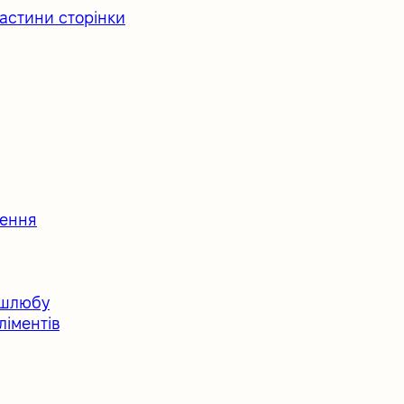
астини сторінки
ження
 шлюбу
ліментів