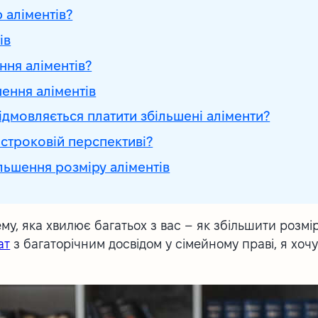
 аліментів?
ів
ння аліментів?
ення аліментів
ідмовляється платити збільшені аліменти?
остроковій перспективі?
льшення розміру аліментів
ему, яка хвилює багатьох з вас – як збільшити розмі
ат
з багаторічним досвідом у сімейному праві, я хоч