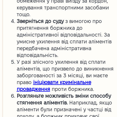
обмеження у праві виїзду за кордон,
керування транспортними засобами
тощо.
Зверніться до суду
з вимогою про
притягнення боржника до
адміністративної відповідальності. За
умисне ухилення від сплати аліментів
передбачена адміністративна
відповідальність.
У разі злісного ухилення від сплати
аліментів, що призвело до виникнення
заборгованості за 3 місяці, ви маєте
право
ініціювати кримінальне
провадження
проти боржника.
Розгляньте можливість зміни способу
стягнення аліментів.
Наприклад, якщо
аліменти були призначені у частці від
доходу, а боржник приховує свої