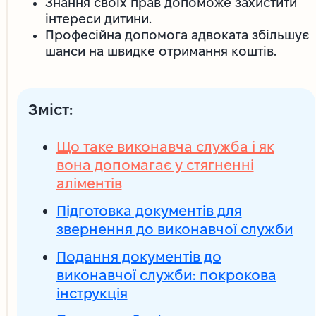
Знання своїх прав допоможе захистити
інтереси дитини.
Професійна допомога адвоката збільшує
шанси на швидке отримання коштів.
Зміст:
Що таке виконавча служба і як
вона допомагає у стягненні
аліментів
Підготовка документів для
звернення до виконавчої служби
Подання документів до
виконавчої служби: покрокова
інструкція