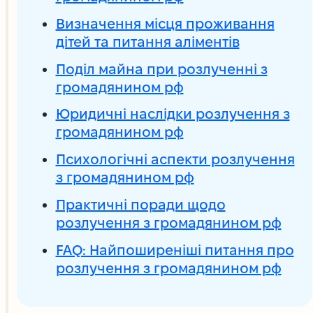
Визначення місця проживання
дітей та питання аліментів
Поділ майна при розлученні з
громадянином рф
Юридичні наслідки розлучення з
громадянином рф
Психологічні аспекти розлучення
з громадянином рф
Практичні поради щодо
розлучення з громадянином рф
FAQ: Найпоширеніші питання про
розлучення з громадянином рф