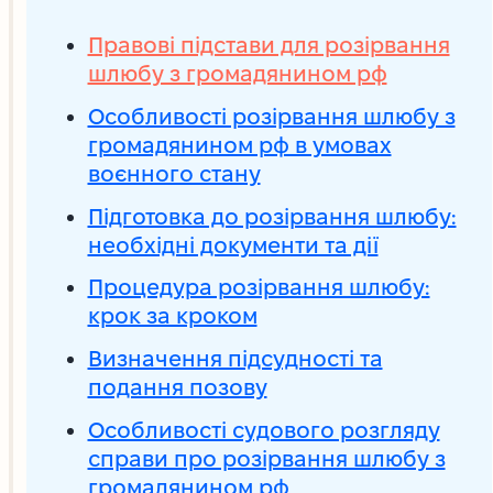
Правові підстави для розірвання
шлюбу з громадянином рф
Особливості розірвання шлюбу з
громадянином рф в умовах
воєнного стану
Підготовка до розірвання шлюбу:
необхідні документи та дії
Процедура розірвання шлюбу:
крок за кроком
Визначення підсудності та
подання позову
Особливості судового розгляду
справи про розірвання шлюбу з
громадянином рф