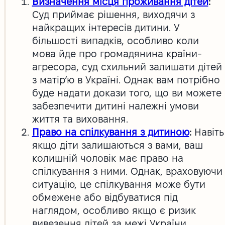
Визначення місця проживання дітей
:
Суд приймає рішення, виходячи з
найкращих інтересів дитини. У
більшості випадків, особливо коли
мова йде про громадянина країни-
агресора, суд схильний залишати дітей
з матір’ю в Україні. Однак вам потрібно
буде надати докази того, що ви можете
забезпечити дитині належні умови
життя та виховання.
Право на спілкування з дитиною
:
Навіть
якщо діти залишаються з вами, ваш
колишній чоловік має право на
спілкування з ними. Однак, враховуючи
ситуацію, це спілкування може бути
обмежене або відбуватися під
наглядом, особливо якщо є ризик
вивезення дітей за межі України.