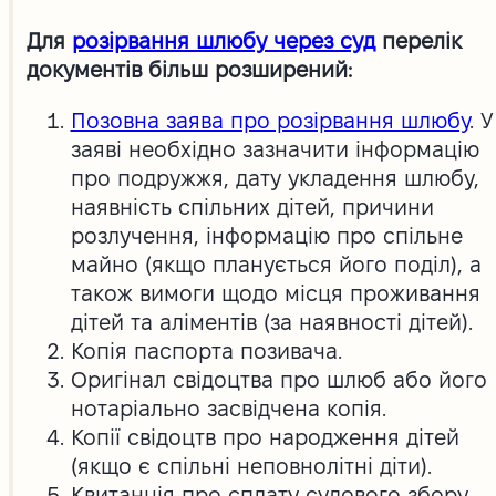
Для
розірвання шлюбу через суд
перелік
документів більш розширений:
Позовна заява про розірвання шлюбу
. У
заяві необхідно зазначити інформацію
про подружжя, дату укладення шлюбу,
наявність спільних дітей, причини
розлучення, інформацію про спільне
майно (якщо планується його поділ), а
також вимоги щодо місця проживання
дітей та аліментів (за наявності дітей).
Копія паспорта позивача.
Оригінал свідоцтва про шлюб або його
нотаріально засвідчена копія.
Копії свідоцтв про народження дітей
(якщо є спільні неповнолітні діти).
Квитанція про сплату судового збору.