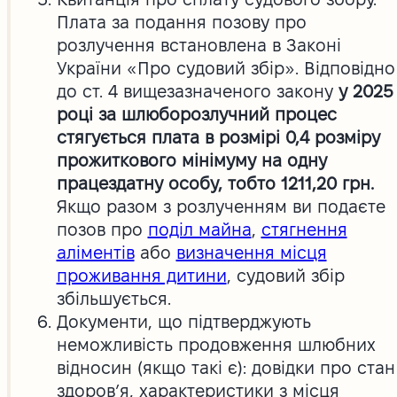
Плата за подання позову про
розлучення встановлена в Законі
України «Про судовий збір». Відповідно
до ст. 4 вищезазначеного закону
у 2025
році за шлюборозлучний процес
стягується плата в розмірі 0,4 розміру
прожиткового мінімуму на одну
працездатну особу, тобто 1211,20 грн.
Якщо разом з розлученням ви подаєте
позов про
поділ майна
,
стягнення
аліментів
або
визначення місця
проживання дитини
, судовий збір
збільшується.
Документи, що підтверджують
неможливість продовження шлюбних
відносин (якщо такі є): довідки про стан
здоров’я, характеристики з місця