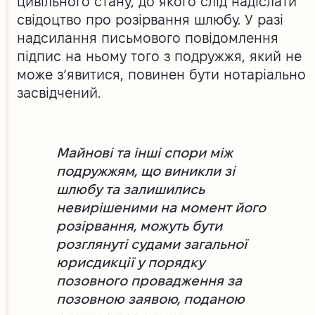
цивільного стану, до якого слід надіслати
свідоцтво про розірвання шлюбу. У разі
надсилання письмового повідомлення
підпис на ньому того з подружжя, який не
може з’явитися, повинен бути нотаріально
засвідчений.
Майнові та інші спори між
подружжям, що виникли зі
шлюбу та залишились
невирішеними на момент його
розірвання, можуть бути
розглянуті судами загальної
юрисдикції у порядку
позовного провадження за
позовною заявою, поданою