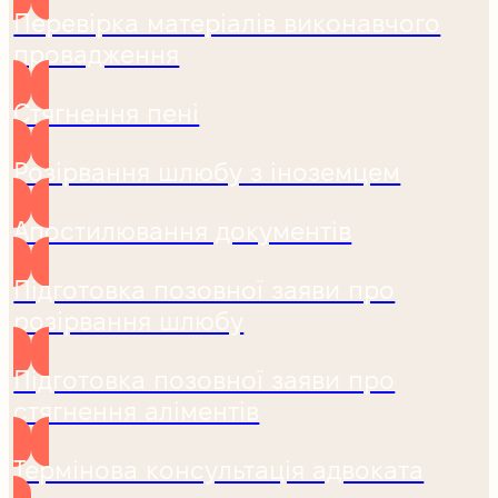
Перевірка матеріалів виконавчого
провадження
Стягнення пені
Розірвання шлюбу з іноземцем
Апостилювання документів
Підготовка позовної заяви про
розірвання шлюбу
Підготовка позовної заяви про
стягнення аліментів
Термінова консультація адвоката