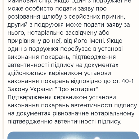
майновий спір. Якщо один з подружжя не
може особисто подати заяву про
розірвання шлюбу з серйозних причин,
другий з подружжя може подати заяву за
нього, нотаріально засвідчену або
прирівняну до неї, від його імені. Якщо
один з подружжя перебуває в установі
виконання покарань, підтвердження
автентичності підпису на документах
здійснюється керівником установи
виконання покарань відповідно до ст. 40-1
Закону України “Про нотаріат”.
Підтвердження керівником установи
виконання покарань автентичності підпису
на документах рівнозначне нотаріальному
підтвердженню автентичності підпису.