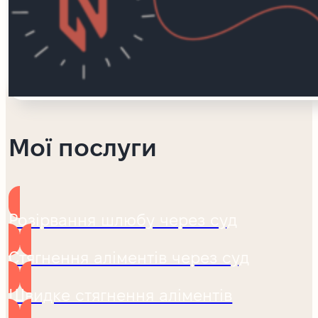
Мої послуги
Розірвання шлюбу через суд
Стягнення аліментів через суд
Швидке стягнення аліментів