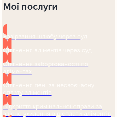
Мої послуги
Розірвання шлюбу через суд
Стягнення аліментів через суд
Стягнення заборгованості по
аліментах
Стягнення пені за несвоєчасну
сплату аліментів
Відкриття кримінальної справи за
злісне ухилення від сплати аліментів