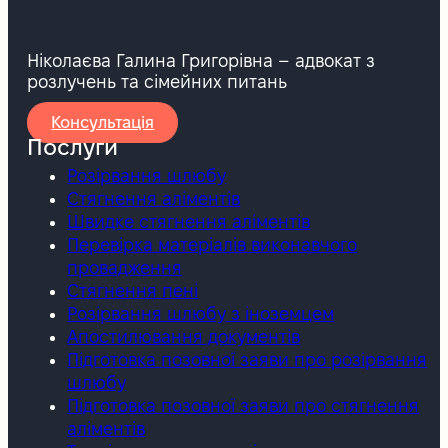
Ніколаєва Галина Григорівна – адвокат з
розлучень та сімейних питань
Консультація
Послуги
Розірвання шлюбу
Стягнення аліментів
Швидке стягнення аліментів
Перевірка матеріалів виконавчого
провадження
Стягнення пені
Розірвання шлюбу з іноземцем
Апостилювання документів
Підготовка позовної заяви про розірвання
шлюбу
Підготовка позовної заяви про стягнення
аліментів