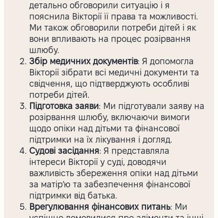
детально обговорили ситуацію і я
пояснила Вікторії її права та можливості.
Ми також обговорили потреби дітей і як
вони впливають на процес розірвання
шлюбу.
Збір медичних документів
: Я допомогла
Вікторії зібрати всі медичні документи та
свідчення, що підтверджують особливі
потреби дітей.
Підготовка заяви
: Ми підготували заяву на
розірвання шлюбу, включаючи вимоги
щодо опіки над дітьми та фінансової
підтримки на їх лікування і догляд.
Судові засідання
: Я представляла
інтереси Вікторії у суді, доводячи
важливість збереження опіки над дітьми
за матір’ю та забезпечення фінансової
підтримки від батька.
Врегулювання фінансових питань
: Ми
успішно домовилися про аліменти та інші