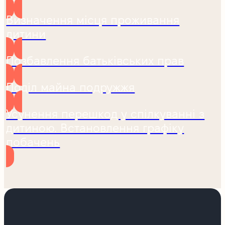
Визначення місця проживання
дитини
Позбавлення батьківських прав
Поділ майна подружжя
Усунення перешкод у спілкуванні з
дитиною. Встановлення графіку
побачень