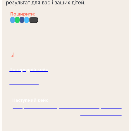
результат для вас і ваших дітей.
Поширити:
Попередній кейс
Розірвання шлюбу через домашнє
насильство
Наступний кейс
Розірвання шлюбу із значними боргами та
зобов’язаннями