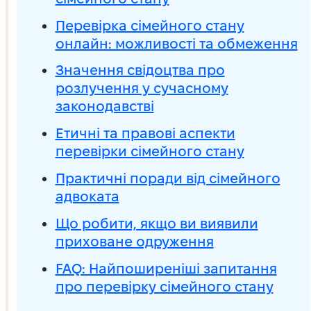
Перевірка сімейного стану
онлайн: можливості та обмеження
Значення свідоцтва про
розлучення у сучасному
законодавстві
Етичні та правові аспекти
перевірки сімейного стану
Практичні поради від сімейного
адвоката
Що робити, якщо ви виявили
приховане одруження
FAQ: Найпоширеніші запитання
про перевірку сімейного стану