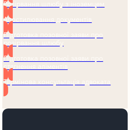
Розірвання шлюбу з іноземцем
Апостилювання документів
Підготовка позовної заяви про
розірвання шлюбу
Підготовка позовної заяви про
стягнення аліментів
Термінова консультація адвоката