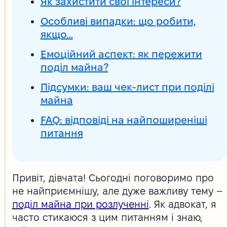
Як захистити свої інтереси?
Особливі випадки: що робити,
якщо…
Емоційний аспект: як пережити
поділ майна?
Підсумки: ваш чек-лист при поділі
майна
FAQ: відповіді на найпоширеніші
питання
Привіт, дівчата! Сьогодні поговоримо про
не найприємнішу, але дуже важливу тему –
поділ майна при розлученні
. Як адвокат, я
часто стикаюся з цим питанням і знаю,