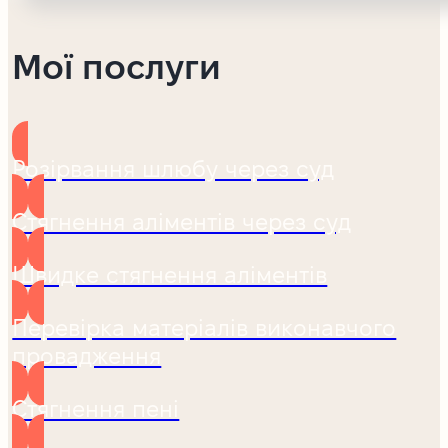
Мої послуги
Розірвання шлюбу через суд
Стягнення аліментів через суд
Швидке стягнення аліментів
Перевірка матеріалів виконавчого
провадження
Стягнення пені