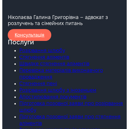
Ніколаєва Галина Григорівна – адвокат з
розлучень та сімейних питань
Консультація
Послуги
Розірвання шлюбу
Стягнення аліментів
Швидке стягнення аліментів
Перевірка матеріалів виконавчого
провадження
Стягнення пені
Розірвання шлюбу з іноземцем
Апостилювання документів
Підготовка позовної заяви про розірвання
шлюбу
Підготовка позовної заяви про стягнення
аліментів