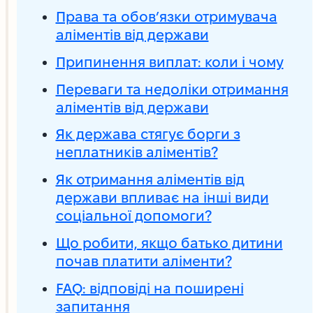
Права та обов’язки отримувача
аліментів від держави
Припинення виплат: коли і чому
Переваги та недоліки отримання
аліментів від держави
Як держава стягує борги з
неплатників аліментів?
Як отримання аліментів від
держави впливає на інші види
соціальної допомоги?
Що робити, якщо батько дитини
почав платити аліменти?
FAQ: відповіді на поширені
запитання