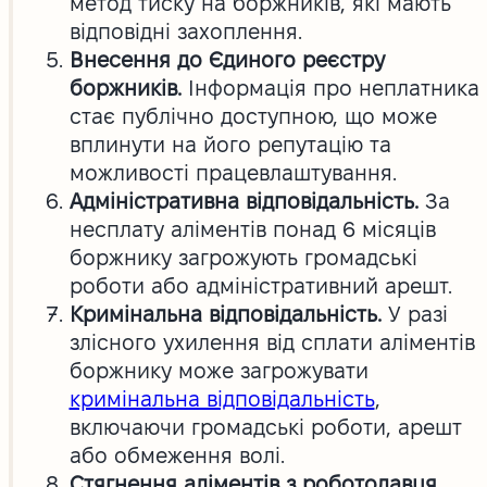
метод тиску на боржників, які мають
відповідні захоплення.
Внесення до Єдиного реєстру
боржників.
Інформація про неплатника
стає публічно доступною, що може
вплинути на його репутацію та
можливості працевлаштування.
Адміністративна відповідальність.
За
несплату аліментів понад 6 місяців
боржнику загрожують громадські
роботи або адміністративний арешт.
Кримінальна відповідальність.
У разі
злісного ухилення від сплати аліментів
боржнику може загрожувати
кримінальна відповідальність
,
включаючи громадські роботи, арешт
або обмеження волі.
Стягнення аліментів з роботодавця